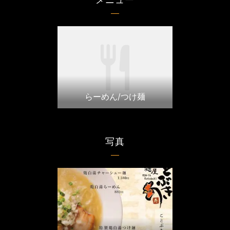
らーめん/つけ麺
写真