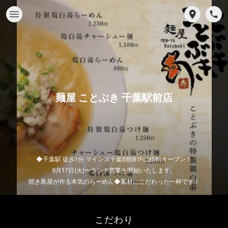
麺屋 ことぶき 千葉駅前店
◆千葉駅 徒歩1分 マインズ千葉B館B1Fに移転オープン！
9月17日(火)〜ランチ営業を開始いたします。
焼き鳥屋が作る本気のらーめん◆素材にこだわった一杯です！
こだわり